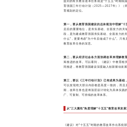
党的二十届四中全
擘画。《建议》将
部分提出“办好人
时代教育强国建设
制、引育世界优秀
在更大的框架里理
《建议》着眼统筹
提到的有关教育改
育强国三年行动计
育规划的定位。