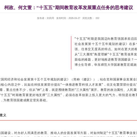
柯政、何文萱：“十五五
发布者：刘尚同